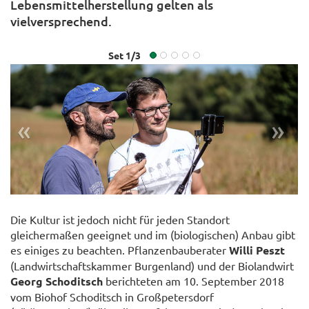
Lebensmittelherstellung gelten als
vielversprechend.
Set
1
/
3
«
»
Die Kultur ist jedoch nicht für jeden Standort
gleichermaßen geeignet und im (biologischen) Anbau gibt
es einiges zu beachten. Pflanzenbauberater
Willi Peszt
© LFI ÖIng. Gerald PFABIGAN
(Landwirtschaftskammer Burgenland) und der Biolandwirt
Georg Schoditsch
berichteten am 10. September 2018
vom Biohof Schoditsch in Großpetersdorf