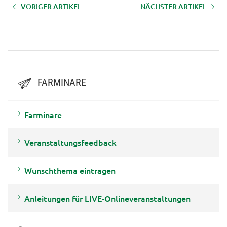
VORIGER ARTIKEL
NÄCHSTER ARTIKEL
AUFZEICHNUNG - Farminar
AUFZEICHNUNGLFI-FARMINAR:
"Waldpflege als Fundament
"Aufforstung nach
stabiler Bestände"
Katastrophen“
FARMINARE
Farminare
Veranstaltungsfeedback
Wunschthema eintragen
Anleitungen für LIVE-Onlineveranstaltungen