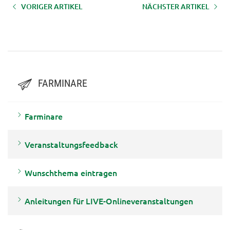
VORIGER ARTIKEL
NÄCHSTER ARTIKEL
AUFZEICHNUNG LFI-Farminar
AUFZEICHNUNG LFI-Farminar
"Seilgestützte Fällung - sichere
"Kettenschärfen“ - 1.09.2023
Anwendung“ - 24.09.2024
FARMINARE
Farminare
Veranstaltungsfeedback
Wunschthema eintragen
Anleitungen für LIVE-Onlineveranstaltungen