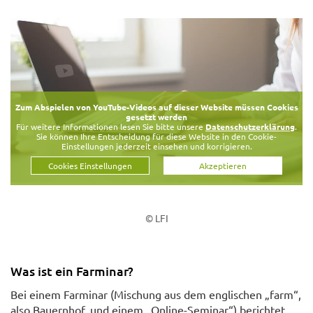
Zum Abspielen von YouTube-Videos auf dieser Website müssen Cookies
gesetzt werden
Für weitere Informationen lesen Sie bitte unsere
Datenschutzerklärung
.
Sie können Ihre Entscheidung für diese Website in den Cookie-
Einstellungen jederzeit einsehen und korrigieren.
Cookies Einstellungen
Akzeptieren
© LFI
Was ist ein Farminar?
Bei einem Farminar (Mischung aus dem englischen „farm“,
also Bauernhof, und einem „Online-Seminar“) berichtet