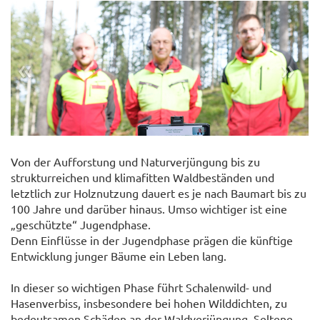
«
»
Von der Aufforstung und Naturverjüngung bis zu
strukturreichen und klimafitten Waldbeständen und
letztlich zur Holznutzung dauert es je nach Baumart bis zu
© Ing. Gerald PFABIGAN
100 Jahre und darüber hinaus. Umso wichtiger ist eine
„geschützte“ Jugendphase.
Denn Einflüsse in der Jugendphase prägen die künftige
Entwicklung junger Bäume ein Leben lang.
In dieser so wichtigen Phase führt Schalenwild- und
Hasenverbiss, insbesondere bei hohen Wilddichten, zu
bedeutsamen Schäden an der Waldverjüngung. Seltene