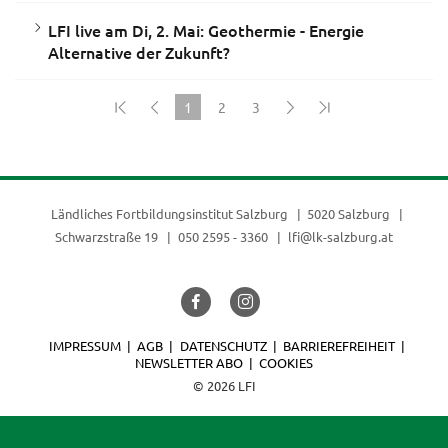
LFI live am Di, 2. Mai: Geothermie - Energie
Alternative der Zukunft?
1
2
3
(current)
Ländliches Fortbildungsinstitut Salzburg
5020 Salzburg
Schwarzstraße 19
050 2595 - 3360
lfi@lk-salzburg.at
IMPRESSUM
AGB
DATENSCHUTZ
BARRIEREFREIHEIT
NEWSLETTER ABO
COOKIES
© 2026 LFI