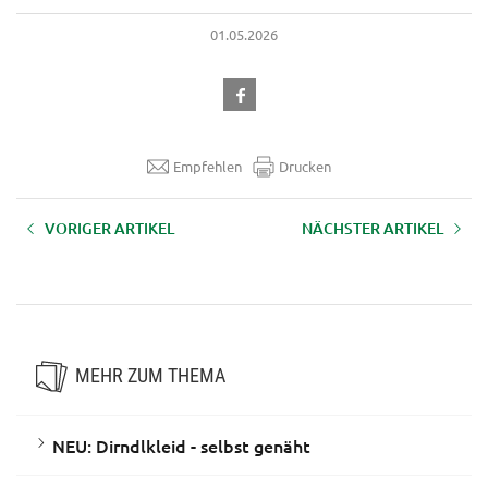
01.05.2026
Empfehlen
Drucken
VORIGER ARTIKEL
NÄCHSTER ARTIKEL
„Gemeinsam gesund – Mensch,
Top vorbereitet für spontanen
Tier und Umwelt“
Besuch und Partygäste
MEHR ZUM THEMA
NEU: Dirndlkleid - selbst genäht