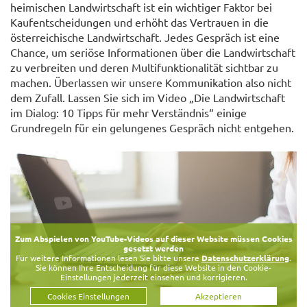
heimischen Landwirtschaft ist ein wichtiger Faktor bei
Kaufentscheidungen und erhöht das Vertrauen in die
österreichische Landwirtschaft. Jedes Gespräch ist eine
Chance, um seriöse Informationen über die Landwirtschaft
zu verbreiten und deren Multifunktionalität sichtbar zu
machen. Überlassen wir unsere Kommunikation also nicht
dem Zufall. Lassen Sie sich im Video „Die Landwirtschaft
im Dialog: 10 Tipps für mehr Verständnis“ einige
Grundregeln für ein gelungenes Gespräch nicht entgehen.
Zum Abspielen von YouTube-Videos auf dieser Website müssen Cookies
gesetzt werden
Für weitere Informationen lesen Sie bitte unsere
Datenschutzerklärung
.
Sie können Ihre Entscheidung für diese Website in den Cookie-
Einstellungen jederzeit einsehen und korrigieren.
Cookies Einstellungen
Akzeptieren