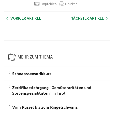
Empfehlen
Drucken
VORIGER ARTIKEL
NÄCHSTER ARTIKEL
WEBINAR am 30.01.2020 -
Webinarreihe "Wie erklären wir’s
Erfolgsfaktor Wasserqualität
den anderen" - hier kostenlos
anschauen
MEHR ZUM THEMA
Schnapssensorikkurs
Zertifikatslehrgang "Gemüseraritäten und
Sortenspezialitäten" in Tirol
Vom Rüssel bis zum Ringelschwanz