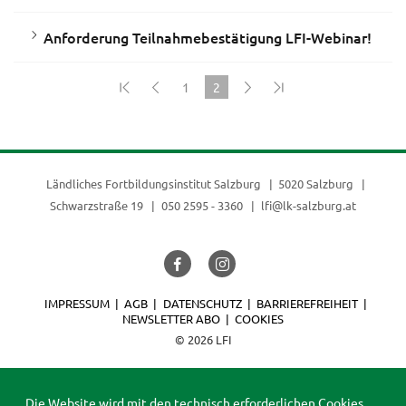
Anforderung Teilnahmebestätigung LFI-Webinar!
1
2
(current)
Ländliches Fortbildungsinstitut Salzburg
5020 Salzburg
Schwarzstraße 19
050 2595 - 3360
lfi@lk-salzburg.at
IMPRESSUM
AGB
DATENSCHUTZ
BARRIEREFREIHEIT
NEWSLETTER ABO
COOKIES
© 2026 LFI
Die Website wird mit den technisch erforderlichen Cookies