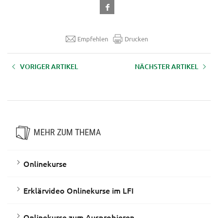
Empfehlen
Drucken
VORIGER ARTIKEL
NÄCHSTER ARTIKEL
Onlinekurs: Excel 365-2019
Onlinekurs: Powerpoint 365-
Fortgeschritten
2019 Fortgeschritten
MEHR ZUM THEMA
Onlinekurse
Erklärvideo Onlinekurse im LFI
Onlinekurse zum Ausprobieren