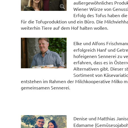
außergewöhnliches Produkt,
Wiener Würze von Genuss
Erfolg des Tofus haben di
für die Tofuproduktion und ein Büro. Die Milchviehh
weiterhin Tiere auf dem Hof halten wollen.
Elke und Alfons Frischma
erfolgreich Hanf und Getre
hofeigenen Sennerei zu v
erfahren, dass es in Öster
Alternativen gibt. Dieser
Sortiment von Käsevariatio
entstehen im Rahmen der Milchkooperative Milko mi
gemeinsamen Sennerei.
Denise und Matthias Jani
Edamame (Gemüsesojabohne