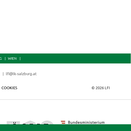
G
WIEN
0
lfi@lk-salzburg.at
COOKIES
© 2026 LFI