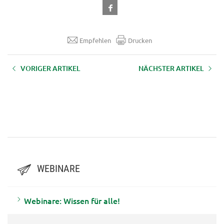
Empfehlen
Drucken
VORIGER ARTIKEL
NÄCHSTER ARTIKEL
Aufzeichnung Webinar
Aufzeichnung Webinar
Ideenacker 17 "Kleine Flächen,
Ideenacker 15 "Premiumfleisch"
großes Potenzial: neue Wege zur
vom 24.09.2024
Nutzung kleiner
Betriebsflächen" vom
17.06.2025
WEBINARE
Webinare: Wissen für alle!