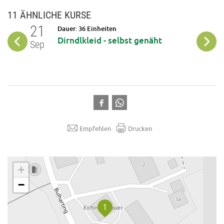
11 ÄHNLICHE KURSE
21
05
Dauer: 36 Einheiten
äuße
Dirndlkleid - selbst genäht
Sep
Okt
Empfehlen
Drucken
.
+
−