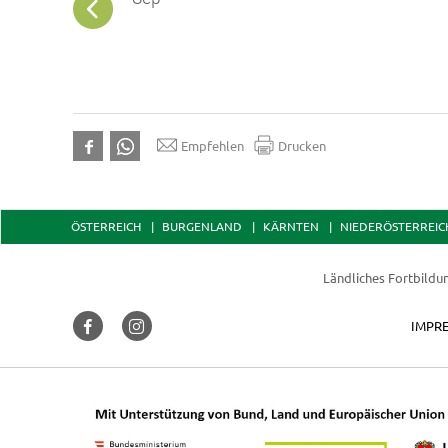
eit am
Empfehlen
Drucken
ÖSTERREICH
BURGENLAND
KÄRNTEN
NIEDERÖSTERREIC
Ländliches Fortbildu
IMPR