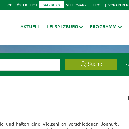
H
OBERÖSTERREICH
SALZBURG
STEIERMARK
TIROL
VORARLBER
AKTUELL
LFI SALZBURG
PROGRAMM
Suche
17
ig und halten eine Vielzahl an verschiedenen Joghurt-,