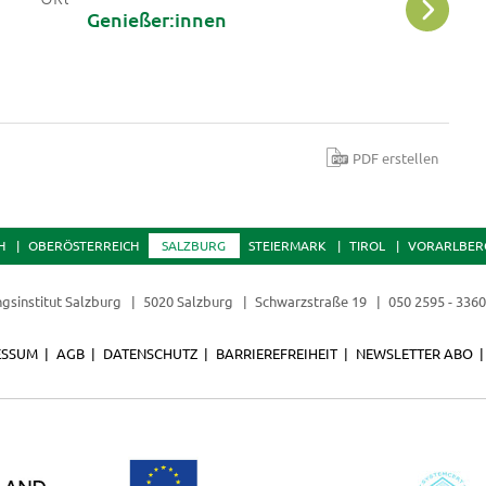
Genießer:innen
PDF erstellen
H
OBERÖSTERREICH
SALZBURG
STEIERMARK
TIROL
VORARLBER
ngsinstitut Salzburg
5020 Salzburg
Schwarzstraße 19
050 2595 - 336
ESSUM
AGB
DATENSCHUTZ
BARRIEREFREIHEIT
NEWSLETTER ABO