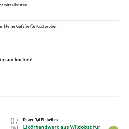
ensmittelkosten
er, kleine Gefäße für Kostproben
insam kochen!
07
27
Dauer: 3,6 Einheiten
Da
Likörhandwerk aus Wildobst für
B
Okt
Okt