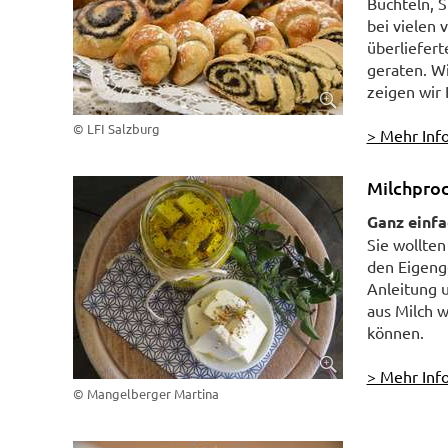
Buchteln, 
bei vielen 
überliefert
geraten. Wi
zeigen wir 
© LFI Salzburg
> Mehr Info
Milchpro
Ganz einfa
Sie wollte
den Eigenge
Anleitung u
aus Milch 
können.
> Mehr Info
© Mangelberger Martina