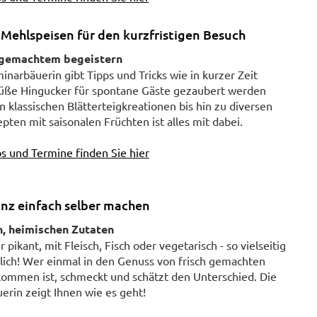
 Mehlspeisen für den kurzfristigen Besuch
tgemachtem begeistern
narbäuerin gibt Tipps und Tricks wie in kurzer Zeit
 süße Hingucker für spontane Gäste gezaubert werden
 klassischen Blätterteigkreationen bis hin zu diversen
ten mit saisonalen Früchten ist alles mit dabei.
s und Termine finden Sie hier
anz einfach selber machen
, heimischen Zutaten
 pikant, mit Fleisch, Fisch oder vegetarisch - so vielseitig
lich! Wer einmal in den Genuss von frisch gemachten
ommen ist, schmeckt und schätzt den Unterschied. Die
rin zeigt Ihnen wie es geht!