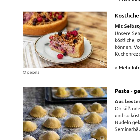
Köstliche
Mit Selbs
Unsere Semi
köstliche,
können. Von
Kuchenrezep
> Mehr Info
© pexels
Pasta - g
Aus besten
Ob süß oder
und so köst
Nudeln gek
Seminarbäue