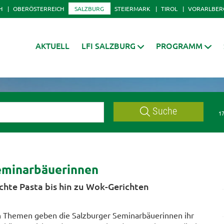
H
OBERÖSTERREICH
SALZBURG
STEIERMARK
TIROL
VORARLBER
AKTUELL
LFI SALZBURG
PROGRAMM
Suche
17
eminarbäuerinnen
hte Pasta bis hin zu Wok-Gerichten
n Themen geben die Salzburger Seminarbäuerinnen ihr