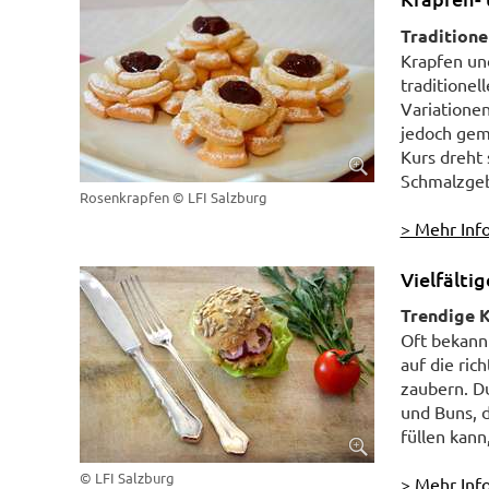
Traditione
Krapfen und
traditionel
Variationen
jedoch gem
Kurs dreht 
Schmalzgeb
Rosenkrapfen
© LFI Salzburg
> Mehr Info
Vielfälti
Trendige K
Oft bekann
auf die ric
zaubern. D
und Buns, 
füllen kann,
© LFI Salzburg
> Mehr Info