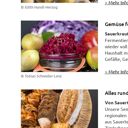
> Mehr Info
© Edith Handl-Herzog
Gemüse f
Sauerkraut
Fermentier
wieder voll
Haushalt m
Gefäße, Ge
> Mehr Info
© Tobias Schneider-Lenz
Alles run
Von Sauert
Unsere Sem
regionalen
aus Sauert
Zimtschneck