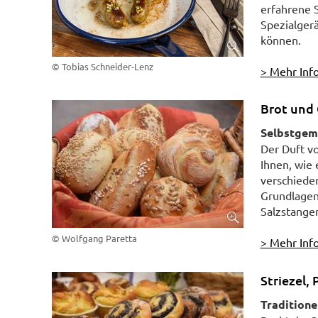
erfahrene 
Spezialger
können.
© Tobias Schneider-Lenz
> Mehr Info
Brot und 
Selbstgem
Der Duft vo
Ihnen, wie 
verschiede
Grundlagen
Salzstanger
© Wolfgang Paretta
> Mehr Info
Striezel, 
Traditione