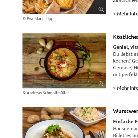
> Mehr Info
© Eva-Maria Lipp
Köstliche
Genial, vit
Du liebst e
kochen? Gem
Gemüse, Hül
mit perfek
> Mehr Info
© Andreas Schmollmüller
Wurstwer
Einfache F
Hausgemach
Rillettes i